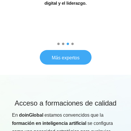
digital y el liderazgo.
Docent
erecho:
Intel
, y de
ChatG
áctica
Más expertos
Acceso a formaciones de calidad
En
doinGlobal
estamos convencidos que la
formación en inteligencia artificial
se configura