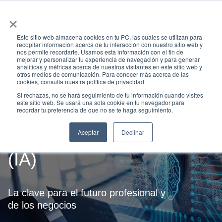
×
Este sitio web almacena cookies en tu PC, las cuales se utilizan para
recopilar información acerca de tu interacción con nuestro sitio web y
nos permite recordarte. Usamos esta información con el fin de
mejorar y personalizar tu experiencia de navegación y para generar
analíticas y métricas acerca de nuestros visitantes en este sitio web y
otros medios de comunicación. Para conocer más acerca de las
cookies, consulta nuestra política de privacidad.
Transfórmate a
Si rechazas, no se hará seguimiento de tu información cuando visites
este sitio web. Se usará una sola cookie en tu navegador para
través de la
recordar tu preferencia de que no se te haga seguimiento.
inteligencia artificial
Aceptar
Declinar
(IA)
La clave para el futuro profesional y
de los negocios