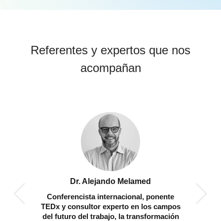
Referentes y expertos que nos
acompañan
ta
Dr. Alejando Melamed
Dr
echo de
Conferencista internacional, ponente
Pro
n IA y
TEDx y consultor experto en los campos
Computa
del futuro del trabajo, la transformación